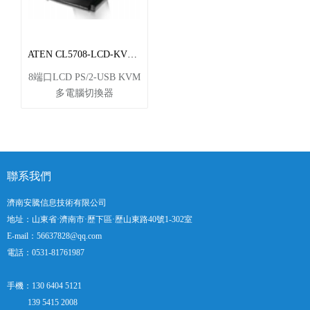
Identification Data,
EDID)，以保持最佳顯示
器顯示分辨率。CS64US也
支持跨平臺及通過熱鍵切
ATEN CL5708-LCD-KVM多電腦切換器
換選擇電腦，提供最方便
8端口LCD PS/2-USB KVM
的桌面操作環境.
多電腦切換器
聯系我們
濟南安騰信息技術有限公司
地址：山東省·濟南市·歷下區·歷山東路40號1-302室
E-mail：56637828@qq.com
電話：0531-81761987
手機：130 6404 5121
139 5415 2008