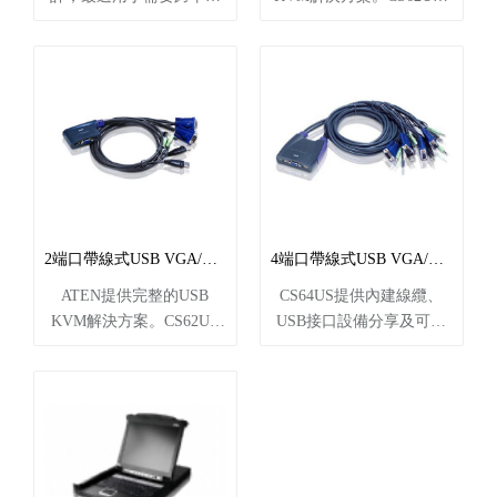
桌面應用的用戶。
連結兩臺USB電腦至一臺
USB控制端，并兼容于所
有操作系統，包括PC, Mac
及Sun。
2端口帶線式USB VGA/音頻KVM多電腦切換器 (0.9m) CS62US
4端口帶線式USB VGA/音頻KVM多電腦切換器 CS64US
ATEN提供完整的USB
CS64US提供內建線纜、
KVM解決方案。CS62US
USB接口設備分享及可讓
可連結兩臺USB電腦至一
用戶獲得最新版本的固件
臺USB控制端，并兼容于
更新功能。此外，CS64US
所有操作系統，包括PC,
支持Video DynaSync?屏幕
Mac及Sun。
動態顯示技術，其可儲存
控制端顯示器的延伸顯示
辨識碼(Extended Display