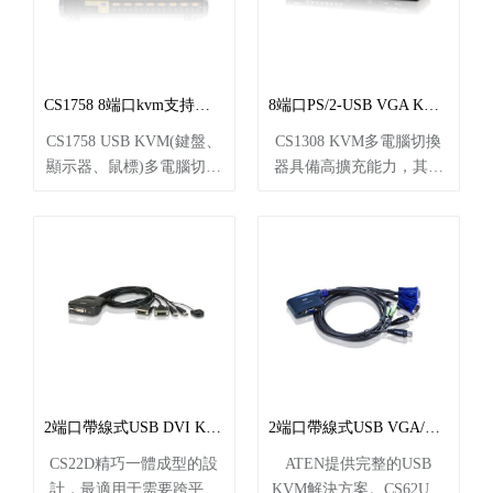
短機架深度設計的設備機
端于雙滑軌設計的機體
柜，尤其適合短機架。
內，略小于1U的雙滑軌機
CL3100 不僅能節省寸土寸
架設計，可輕松安裝于1U
金的機房機架空間，還可
高度的機架空間內 短機身
CS1758 8端口kvm支持音頻
8端口PS/2-USB VGA KVM多電腦切換器 CS1308
在空間有限的特殊環境中
外觀設計讓用戶便于在狹
CS1758 USB KVM(鍵盤、
CS1308 KVM多電腦切換
使用，例如戶外電視轉播
窄的空間內進行設備安
顯示器、鼠標)多電腦切換
器具備高擴充能力，其可
車（outside broadcast
裝，并且舒適的工作 雙滑
器，允許用戶從單一USB
采用占口級聯方式另外串
vans；OB vans）及小型控
軌設計 － LCD 屏幕與鍵
鍵盤、USB鼠標以及顯示
接8臺KVM多電腦切換
制室。
盤/ 鼠標觸控板模組可分別
器所組成的控制端，控管
器，并通過一組控制端(鍵
獨立抽拉與收合 控制端鎖
最多8臺服務器。此外，通
盤、顯示器及鼠標)管理多
定功能 － 不使用鍵盤/ 鼠
過占口級聯可串接三層，
達64臺電腦。CS1308在控
標觸控板模組時，可將該
并可從單一控制端，串接
制端及電腦端都支持USB
模組安全地推收在機架
73臺CS1758以控管512臺
及PS/2雙接口。
內，并且
服務器。
2端口帶線式USB DVI KVM多電腦切換器 CS22D
2端口帶線式USB VGA/音頻KVM多電腦切換器 (1.8m) CS62U
CS22D精巧一體成型的設
ATEN提供完整的USB
計，最適用于需要跨平臺
KVM解決方案。CS62U可