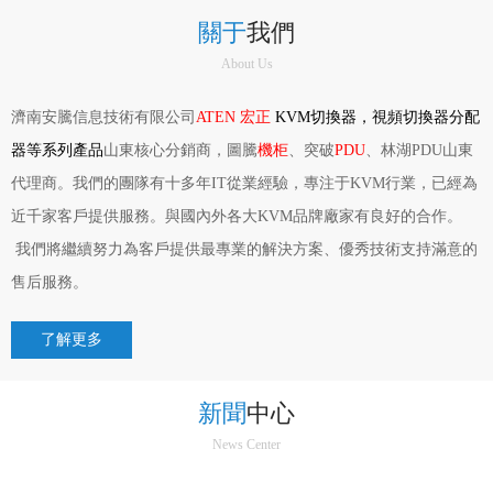
關于
我們
About Us
濟南安騰信息技術有限公司
ATEN 宏正
KVM切換器，視頻切換器分配
器等系列產品
山東核心分銷商，圖騰
機柜
、突破
PDU
、林湖PDU山東
代理商。我們的團隊有十多年IT從業經驗，專注于KVM行業，已經為
近千家客戶提供服務。與國內外各大KVM品牌廠家有良好的合作。
我們將繼續努力為客戶提供最專業的解決方案、優秀技術支持滿意的
售后服務。
了解更多
新聞
中心
News Center