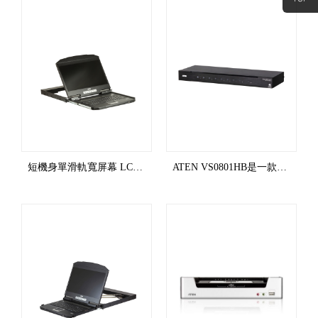
短機身單滑軌寬屏幕 LCD 控制端 (USB / VGA) CL3100
ATEN VS0801HB是一款真4K HDMI影音切換器